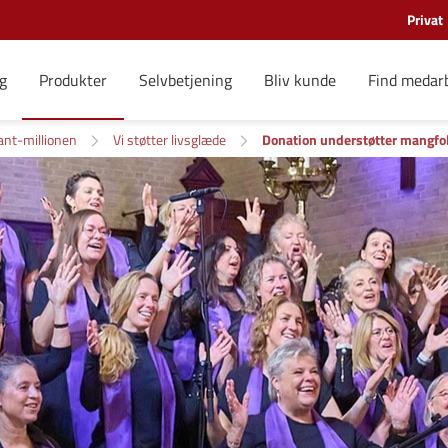
Privat
g
Produkter
Selvbetjening
Bliv kunde
Find medar
ant-millionen
Vi støtter livsglæde
Donation understøtter mangfo