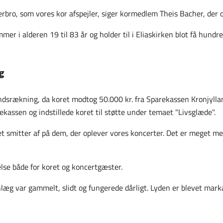
rbro, som vores kor afspejler, siger kormedlem Theis Bacher, der og
er i alderen 19 til 83 år og holder til i Eliaskirken blot få hun
g
åndsrækning, da koret modtog 50.000 kr. fra Sparekassen Kronjyllan
ekassen og indstillede koret til støtte under temaet "Livsglæde".
et smitter af på dem, der oplever vores koncerter. Det er meget m
lse både for koret og koncertgæster.
anlæg var gammelt, slidt og fungerede dårligt. Lyden er blevet mark