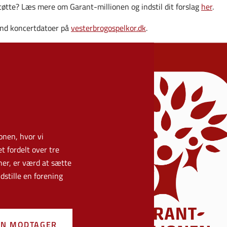
 støtte? Læs mere om Garant-millionen og indstil dit forslag
her
.
ind koncertdatoer på
vesterbrogospelkor.dk
.
onen, hvor vi
 fordelt over tre
er, er værd at sætte
dstille en forening
 EN MODTAGER