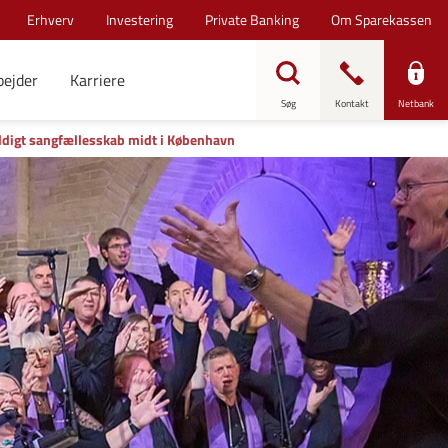
Erhverv
Investering
Private Banking
Om Sparekassen
bejder
Karriere
Søg
Kontakt
Netbank
ldigt sangfællesskab midt i København