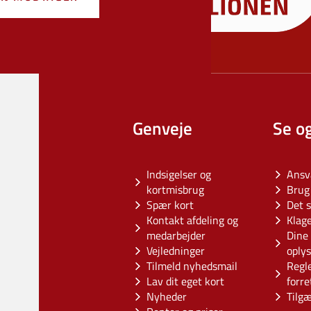
Genveje
Se o
Indsigelser og
Ansv
kortmisbrug
Brug 
Spær kort
Det s
Kontakt afdeling og
Klag
medarbejder
Dine 
Vejledninger
oply
Tilmeld nyhedsmail
Regl
Lav dit eget kort
forre
Nyheder
Tilg