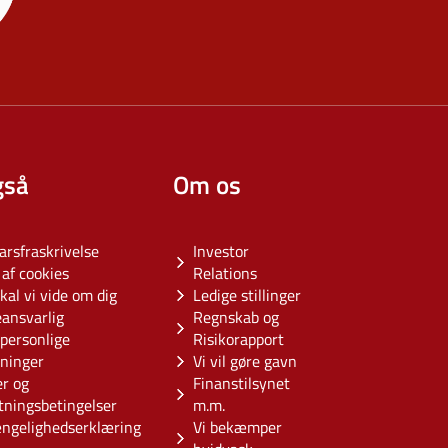
gså
Om os
arsfraskrivelse
Investor
af cookies
Relations
kal vi vide om dig
Ledige stillinger
eansvarlig
Regnskab og
personlige
Risikorapport
sninger
Vi vil gøre gavn
er og
Finanstilsynet
tningsbetingelser
m.m.
ængelighedserklæring
Vi bekæmper