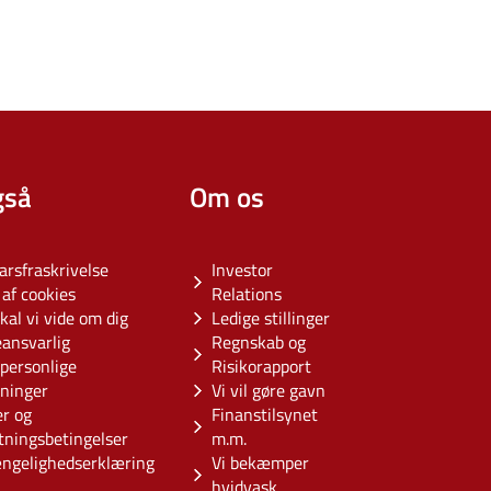
gså
Om os
arsfraskrivelse
Investor
af cookies
Relations
kal vi vide om dig
Ledige stillinger
eansvarlig
Regnskab og
personlige
Risikorapport
sninger
Vi vil gøre gavn
er og
Finanstilsynet
tningsbetingelser
m.m.
ængelighedserklæring
Vi bekæmper
hvidvask