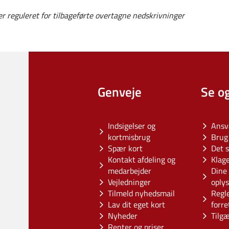
r reguleret for tilbageførte overtagne nedskrivninger
Genveje
Se o
Indsigelser og
Ansv
kortmisbrug
Brug 
Spær kort
Det s
Kontakt afdeling og
Klag
medarbejder
Dine 
Vejledninger
oply
Tilmeld nyhedsmail
Regl
Lav dit eget kort
forre
Nyheder
Tilg
Renter og priser