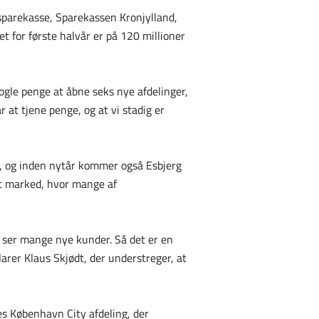
sparekasse, Sparekassen Kronjylland,
t for første halvår er på 120 millioner
 nogle penge at åbne seks nye afdelinger,
r at tjene penge, og at vi stadig er
g, og inden nytår kommer også Esbjerg
 et marked, hvor mange af
vi ser mange nye kunder. Så det er en
larer Klaus Skjødt, der understreger, at
ores København City afdeling, der