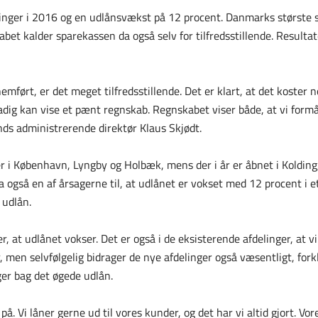
elinger i 2016 og en udlånsvækst på 12 procent. Danmarks største 
bet kalder sparekassen da også selv for tilfredsstillende. Resultate
nnemført, er det meget tilfredsstillende. Det er klart, at det koster
stadig kan vise et pænt regnskab. Regnskabet viser både, at vi formå
nds administrerende direktør Klaus Skjødt.
r i København, Lyngby og Holbæk, mens der i år er åbnet i Koldin
da også en af årsagerne til, at udlånet er vokset med 12 procent i
 udlån.
r, at udlånet vokser. Det er også i de eksisterende afdelinger, at 
, men selvfølgelig bidrager de nye afdelinger også væsentligt, fork
ger bag det øgede udlån.
 på. Vi låner gerne ud til vores kunder, og det har vi altid gjort. V