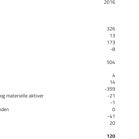
2016
326
13
173
-8
504
4
14
-359
og materielle aktiver
-21
-1
onden
0
-41
20
120