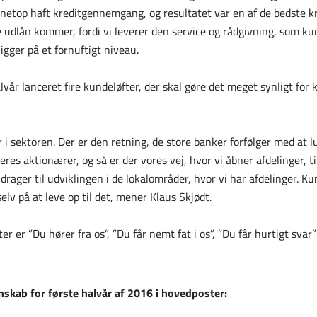
r netop haft kreditgennemgang, og resultatet var en af de bedste kr
 udlån kommer, fordi vi leverer den service og rådgivning, som ku
igger på et fornuftigt niveau.
lvår lanceret fire kundeløfter, der skal gøre det meget synligt for
r i sektoren. Der er den retning, de store banker forfølger med at l
res aktionærer, og så er der vores vej, hvor vi åbner afdelinger, t
drager til udviklingen i de lokalområder, hvor vi har afdelinger. K
 selv på at leve op til det, mener Klaus Skjødt.
r er ”Du hører fra os”, ”Du får nemt fat i os”, ”Du får hurtigt svar”
skab for første halvår af 2016 i hovedposter: