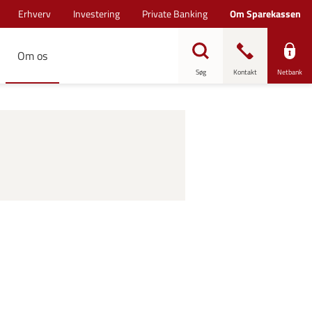
Erhverv
Investering
Private Banking
Om Sparekassen
Om os
Søg
Kontakt
Netbank