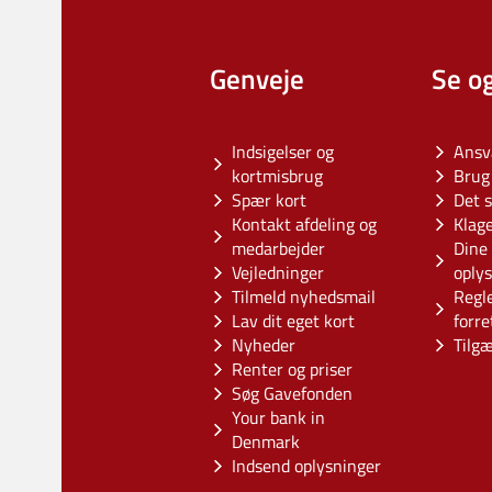
Genveje
Se o
Indsigelser og
Ansv
kortmisbrug
Brug 
Spær kort
Det s
Kontakt afdeling og
Klag
medarbejder
Dine 
Vejledninger
oply
Tilmeld nyhedsmail
Regl
Lav dit eget kort
forre
Nyheder
Tilg
Renter og priser
Søg Gavefonden
Your bank in
Denmark
Indsend oplysninger