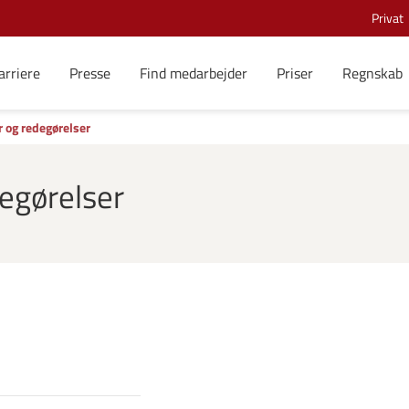
Privat
arriere
Presse
Find medarbejder
Priser
Regnskab
r og redegørelser
degørelser