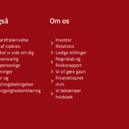
gså
Om os
arsfraskrivelse
Investor
af cookies
Relations
kal vi vide om dig
Ledige stillinger
eansvarlig
Regnskab og
personlige
Risikorapport
sninger
Vi vil gøre gavn
er og
Finanstilsynet
tningsbetingelser
m.m.
ængelighedserklæring
Vi bekæmper
hvidvask