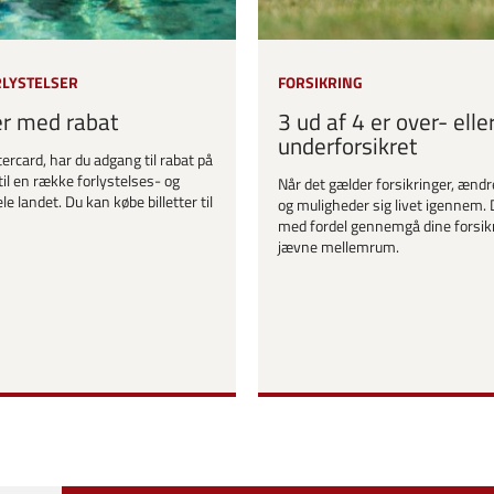
RLYSTELSER
FORSIKRING
er med rabat
3 ud af 4 er over- elle
underforsikret
ercard, har du adgang til rabat på
til en række forlystelses- og
Når det gælder forsikringer, ændr
le landet. Du kan købe billetter til
og muligheder sig livet igennem. 
med fordel gennemgå dine forsik
jævne mellemrum.