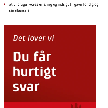
at vi bruger vores erfaring og indsigt til gavn for dig og
din økonomi