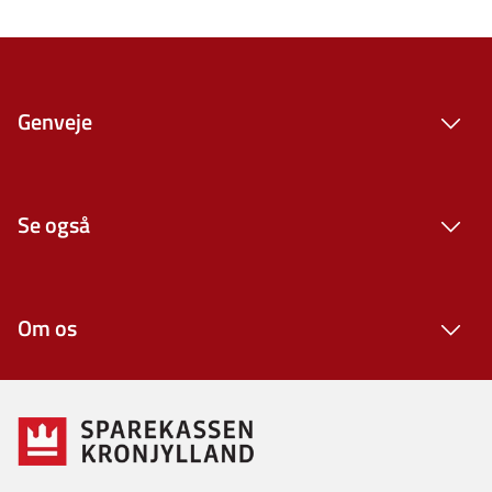
Genveje
Se også
Om os