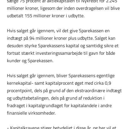
sælge 75 procent af aktiekapitalen til Nykredit for 2.245
millioner kroner, ligesom der inden overdragelsen vil blive
udbetalt 155 millioner kroner i udbytte.
Hvis salget går igennem, vil det give Sparekassen en
indtægt på 94 millioner kroner plus udbytte. Salget kan
desuden styrke Sparekassens kapital og samtidig sikre et
fortsat stærkt investeringssamarbejde til gavn for både
kunder og Sparekassen.
Hvis salget går igennem, bliver Sparekassens egentlige
kernekapital- samt kapitalprocent øget med cirka 0,9
procentpoint, dels på grund af den ekstraordinære indtægt
og udbyttebetalingen, dels på grund af reduktion i
fradraget i kapitalgrundlaget for kapitalandele i andre
finansielle virksomheder.
- Kapitalkravene stiger betydeligt i disse år, og her vil et