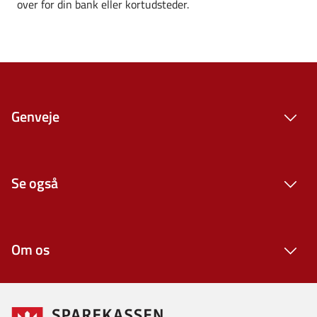
over for din bank eller kortudsteder.
Genveje
Se også
Om os