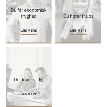
Du får økonomisk
tryghed
Du hører fra os
LÆS MERE
LÆS MERE
Det lover vi dig
LÆS MERE