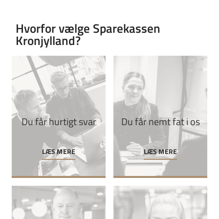
Hvorfor vælge Sparekassen
Kronjylland?
Du får hurtigt svar
Du får nemt fat i os
LÆS MERE
LÆS MERE