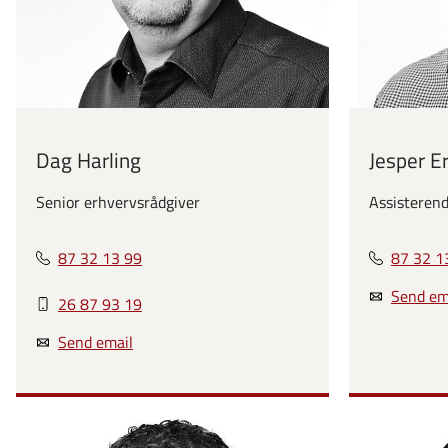
Dag Harling
Jesper E
Senior erhvervsrådgiver
Assisterend
87 32 13 99
87 32 1
Send em
26 87 93 19
Send email