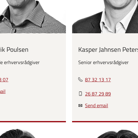
rik Poulsen
Kasper Jahnsen Peter
e erhvervsrådgiver
Senior erhvervsrådgiver
3 07
87 32 13 17
ail
26 87 29 89
Send email