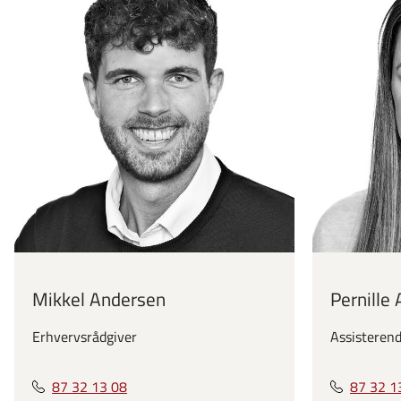
Mikkel Andersen
Pernille
Erhvervsrådgiver
Assisterend
87 32 13 08
87 32 1