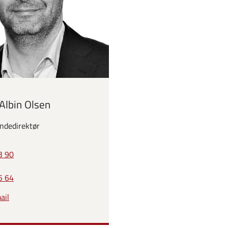
Albin Olsen
ndedirektør
3 90
5 64
ail