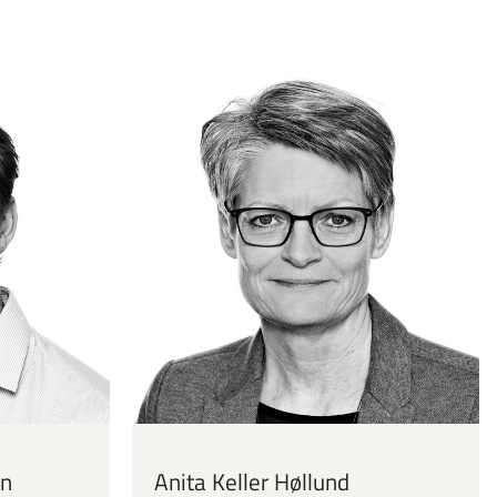
en
Anita Keller Høllund