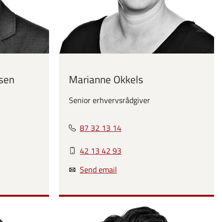
sen
Marianne Okkels
Senior erhvervsrådgiver
87 32 13 14
42 13 42 93
Send email