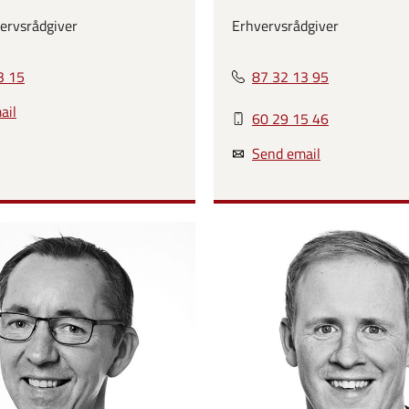
ervsrådgiver
Erhvervsrådgiver
3 15
87 32 13 95
ail
60 29 15 46
Send email