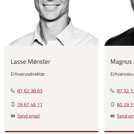
Lasse Mønster
Magnus 
Erhvervsdirektør
Erhvervsku
87 62 38 63
87 32 1
29 67 46 11
60 29 1
Send email
Send em