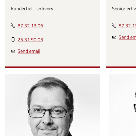
Kundechef - erhverv
Senior erhv
87 32 13 06
87 32 1
Send em
25 31 90 03
Send email