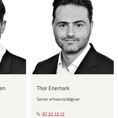
sen
Thor Enemark
Senior erhvervsrådgiver
87 32 13 12