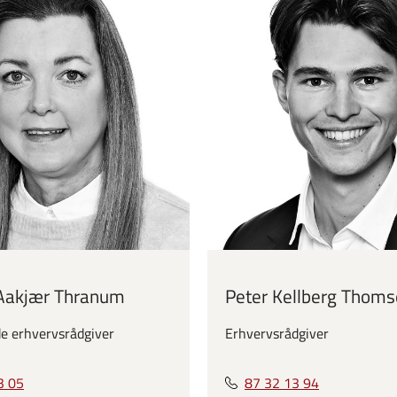
 Aakjær Thranum
Peter Kellberg Thom
e erhvervsrådgiver
Erhvervsrådgiver
3 05
87 32 13 94