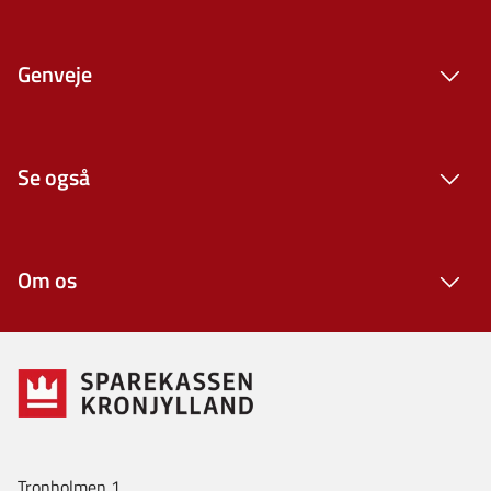
Genveje
Se også
Om os
Tronholmen 1