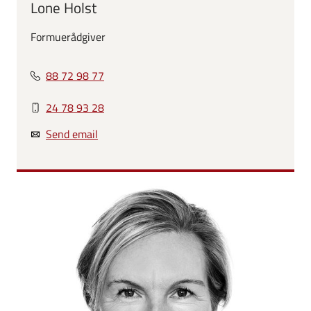
Lone Holst
Formuerådgiver
88 72 98 77
24 78 93 28
Send email