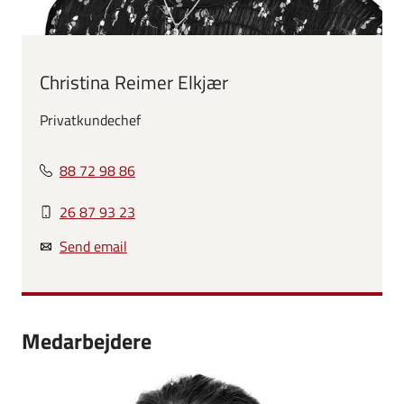
Christina Reimer Elkjær
Privatkundechef
88 72 98 86
26 87 93 23
Send email
Medarbejdere