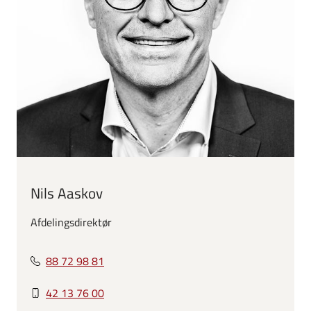
Nils Aaskov
Afdelingsdirektør
88 72 98 81
42 13 76 00