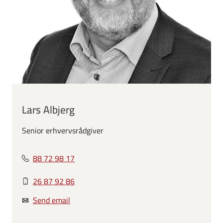
Lars Albjerg
Senior erhvervsrådgiver
88 72 98 17
26 87 92 86
Send email