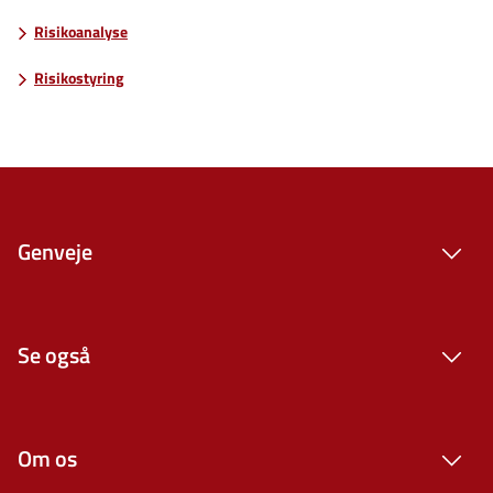
Risikoanalyse
Risikostyring
Genveje
Se også
Om os