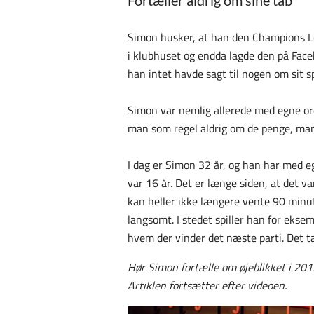
Fortæller aldrig om sine tab
Simon husker, at han den Champions Le
i klubhuset og endda lagde den på Face
han intet havde sagt til nogen om sit s
Simon var nemlig allerede med egne or
man som regel aldrig om de penge, ma
I dag er Simon 32 år, og han har med eg
var 16 år. Det er længe siden, at det v
kan heller ikke længere vente 90 minut
langsomt. I stedet spiller han for eksem
hvem der vinder det næste parti. Det ta
Hør Simon fortælle om øjeblikket i 201
Artiklen fortsætter efter videoen.