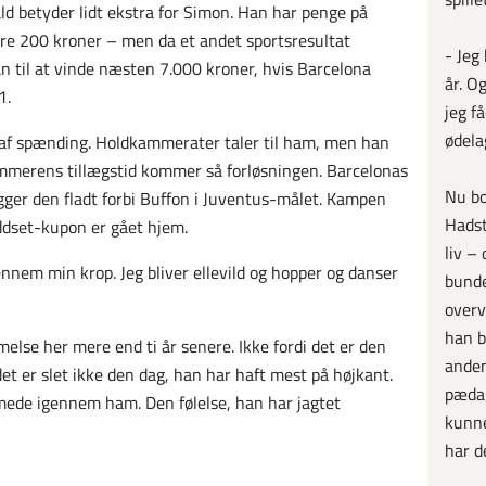
ld betyder lidt ekstra for Simon. Han har penge på
are 200 kroner – men da et andet sportsresultat
- Jeg
an til at vinde næsten 7.000 kroner, hvis Barcelona
år. O
1.
jeg få
ødela
p af spænding. Holdkammerater taler til ham, men han
ommerens tillægstid kommer så forløsningen. Barcelonas
Nu bo
ger den fladt forbi Buffon i Juventus-målet. Kampen
Hadst
 Oddset-kupon er gået hjem.
liv –
nnem min krop. Jeg bliver ellevild og hopper og danser
bund
overv
han b
else her mere end ti år senere. Ikke fordi det er den
anden
et er slet ikke den dag, han har haft mest på højkant.
pædag
ede igennem ham. Den følelse, han har jagtet
kunne
har d