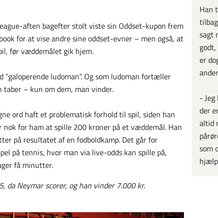
Han t
tilba
ague-aften bagefter stolt viste sin Oddset-kupon frem
sagt 
book for at vise andre sine oddset-evner – men også, at
godt,
pil, før væddemålet gik hjem.
er do
ander
d ”galoperende ludoman”. Og som ludoman fortæller
n taber – kun om dem, man vinder.
- Jeg
der e
ne ord haft et problematisk forhold til spil, siden han
altid
ar nok for ham at spille 200 kroner på et væddemål. Han
pårøre
ter på resultatet af en fodboldkamp. Det går for
som d
pel på tennis, hvor man via live-odds kan spille på,
hjælp
ger få minutter.
5, da Neymar scorer, og han vinder 7.000 kr.