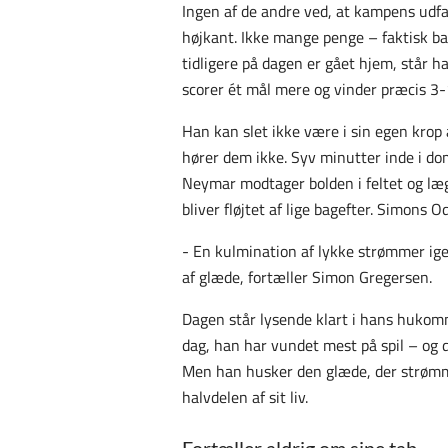
Ingen af de andre ved, at kampens udfa
højkant. Ikke mange penge – faktisk b
tidligere på dagen er gået hjem, står h
scorer ét mål mere og vinder præcis 3-
Han kan slet ikke være i sin egen kro
hører dem ikke. Syv minutter inde i d
Neymar modtager bolden i feltet og læg
bliver fløjtet af lige bagefter. Simons
- En kulmination af lykke strømmer ige
af glæde, fortæller Simon Gregersen.
Dagen står lysende klart i hans hukomm
dag, han har vundet mest på spil – og d
Men han husker den glæde, der strømm
halvdelen af sit liv.