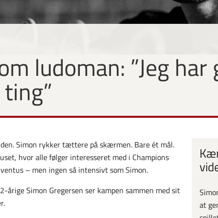
 som ludoman: ”Jeg har 
 ting”
nden. Simon rykker tættere på skærmen. Bare ét mål.
Kæ
set, hvor alle følger interesseret med i Champions
vid
uventus – men ingen så intensivt som Simon.
 22-årige Simon Gregersen ser kampen sammen med sit
Simon
r.
at ge
spille