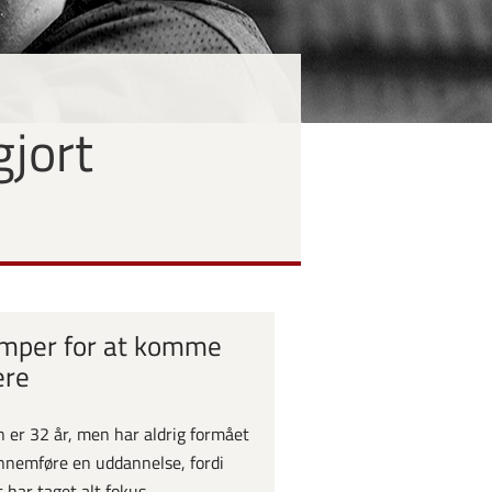
gjort
mper for at komme
ere
 er 32 år, men har aldrig formået
nnemføre en uddannelse, fordi
t har taget alt fokus.