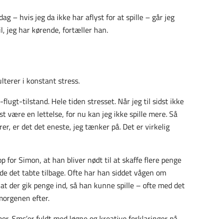
dag – hvis jeg da ikke har aflyst for at spille – går jeg
il, jeg har kørende, fortæller han.
ulterer i konstant stress.
lugt-tilstand. Hele tiden stresset. Når jeg til sidst ikke
t være en lettelse, for nu kan jeg ikke spille mere. Så
rer, er det det eneste, jeg tænker på. Det er virkelig
op for Simon, at han bliver nødt til at skaffe flere penge
de det tabte tilbage. Ofte har han siddet vågen om
 at der gik penge ind, så han kunne spille – ofte med det
morgenen efter.
mor. Sms’er fyldt med løgne og kreative forklaringer på,