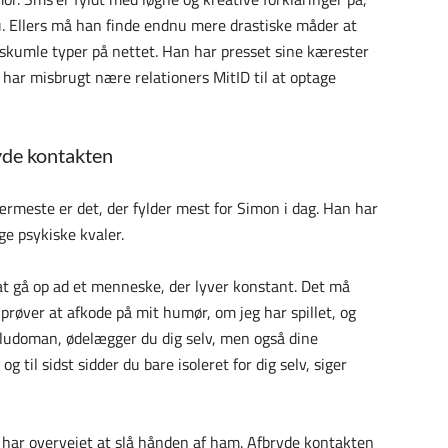
. Ellers må han finde endnu mere drastiske måder at
 skumle typer på nettet. Han har presset sine kærester
n har misbrugt nære relationers MitID til at optage
yde kontakten
ærmeste er det, der fylder mest for Simon i dag. Han har
 psykiske kvaler.
 at gå op ad et menneske, der lyver konstant. Det må
prøver at afkode på mit humør, om jeg har spillet, og
r ludoman, ødelægger du dig selv, men også dine
 til sidst sidder du bare isoleret for dig selv, siger
 har overvejet at slå hånden af ham. Afbryde kontakten