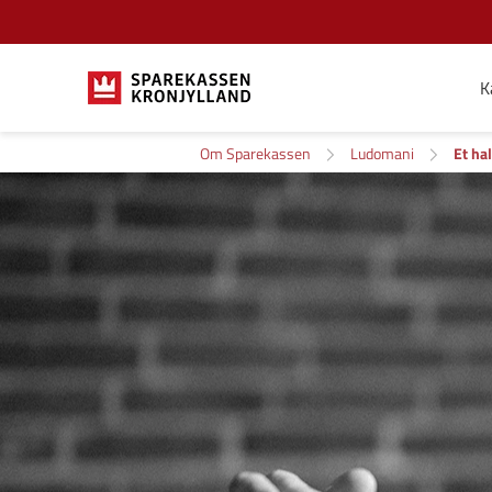
K
Om Sparekassen
Ludomani
Et ha