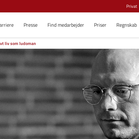
Privat
arriere
Presse
Find medarbejder
Priser
Regnskab
lvt liv som ludoman