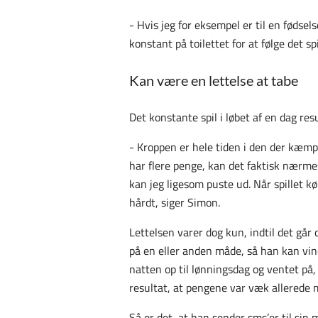
- Hvis jeg for eksempel er til en fødsels
konstant på toilettet for at følge det sp
Kan være en lettelse at tabe
Det konstante spil i løbet af en dag res
- Kroppen er hele tiden i den der kæmp-f
har flere penge, kan det faktisk nærmes
kan jeg ligesom puste ud. Når spillet kø
hårdt, siger Simon.
Lettelsen varer dog kun, indtil det går 
på en eller anden måde, så han kan vin
natten op til lønningsdag og ventet på,
resultat, at pengene var væk allerede 
Så er det, at han sender sms’er til sin 