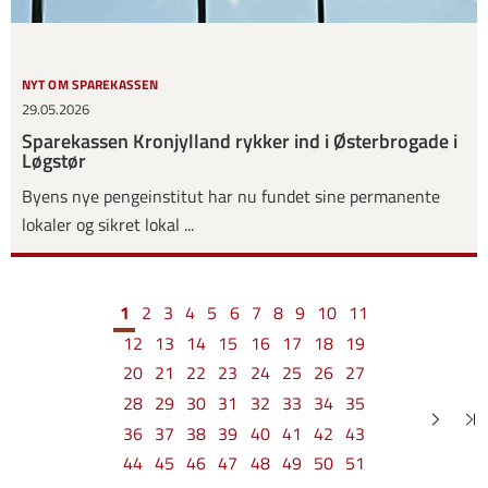
NYT OM SPAREKASSEN
29.05.2026
Sparekassen Kronjylland rykker ind i Østerbrogade i
Løgstør
Byens nye pengeinstitut har nu fundet sine permanente
lokaler og sikret lokal ...
1
2
3
4
5
6
7
8
9
10
11
12
13
14
15
16
17
18
19
20
21
22
23
24
25
26
27
28
29
30
31
32
33
34
35
36
37
38
39
40
41
42
43
44
45
46
47
48
49
50
51