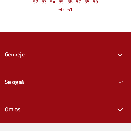
52
53
54
55
56
57
58
59
60
61
Genveje
Se også
Om os