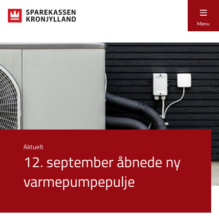
Menu
Aktuelt
12. september åbnede ny
varmepumpepulje