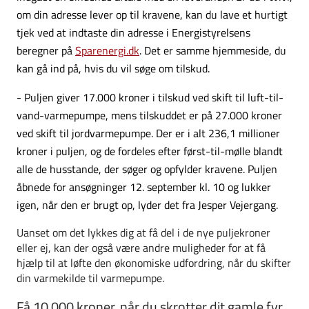
om din adresse lever op til kravene, kan du lave et hurtigt
tjek ved at indtaste din adresse i Energistyrelsens
beregner på
Sparenergi.dk
. Det er samme hjemmeside, du
kan gå ind på, hvis du vil søge om tilskud.
- Puljen giver 17.000 kroner i tilskud ved skift til luft-til-
vand-varmepumpe, mens tilskuddet er på 27.000 kroner
ved skift til jordvarmepumpe. Der er i alt 236,1 millioner
kroner i puljen, og de fordeles efter først-til-mølle blandt
alle de husstande, der søger og opfylder kravene. Puljen
åbnede for ansøgninger 12. september kl. 10 og lukker
igen, når den er brugt op, lyder det fra Jesper Vejergang.
Uanset om det lykkes dig at få del i de nye puljekroner
eller ej, kan der også være andre muligheder for at få
hjælp til at løfte den økonomiske udfordring, når du skifter
din varmekilde til varmepumpe.
Få 10.000 kroner, når du skrotter dit gamle fyr