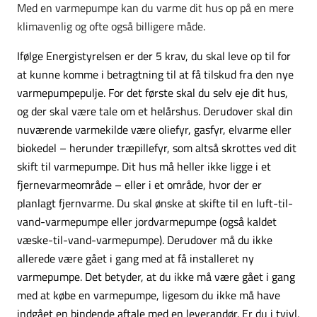
Med en varmepumpe kan du varme dit hus op på en mere
klimavenlig og ofte også billigere måde.
Ifølge Energistyrelsen er der 5 krav, du skal leve op til for
at kunne komme i betragtning til at få tilskud fra den nye
varmepumpepulje. For det første skal du selv eje dit hus,
og der skal være tale om et helårshus. Derudover skal din
nuværende varmekilde være oliefyr, gasfyr, elvarme eller
biokedel – herunder træpillefyr, som altså skrottes ved dit
skift til varmepumpe. Dit hus må heller ikke ligge i et
fjernevarmeområde – eller i et område, hvor der er
planlagt fjernvarme. Du skal ønske at skifte til en luft-til-
vand-varmepumpe eller jordvarmepumpe (også kaldet
væske-til-vand-varmepumpe). Derudover må du ikke
allerede være gået i gang med at få installeret ny
varmepumpe. Det betyder, at du ikke må være gået i gang
med at købe en varmepumpe, ligesom du ikke må have
indgået en bindende aftale med en leverandør. Er du i tvivl,