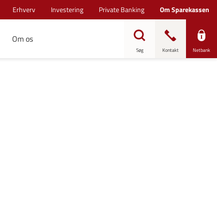
Erhverv
Investering
Private Banking
Om Sparekassen
Om os
Søg
Kontakt
Netbank