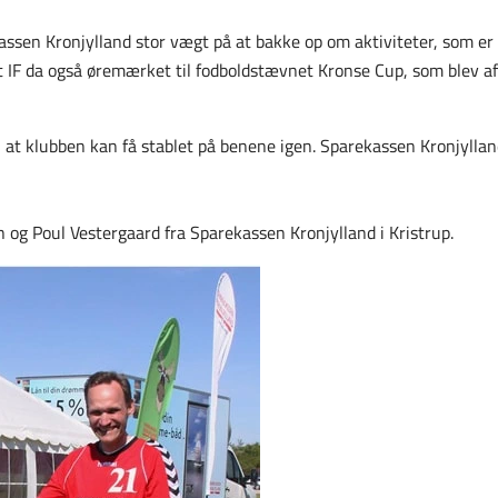
sen Kronjylland stor vægt på at bakke op om aktiviteter, som er
lt IF da også øremærket til fodboldstævnet Kronse Cup, som blev af
r, at klubben kan få stablet på benene igen. Sparekassen Kronjylla
n og Poul Vestergaard fra Sparekassen Kronjylland i Kristrup.