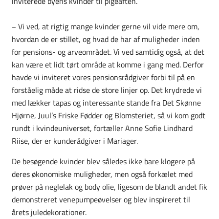
inviterede byens kvinder til pigeaften.
− Vi ved, at rigtig mange kvinder gerne vil vide mere om,
hvordan de er stillet, og hvad de har af muligheder inden
for pensions- og arveområdet. Vi ved samtidig også, at det
kan være et lidt tørt område at komme i gang med. Derfor
havde vi inviteret vores pensionsrådgiver forbi til på en
forståelig måde at ridse de store linjer op. Det krydrede vi
med lækker tapas og interessante stande fra Det Skønne
Hjørne, Juul’s Friske Fødder og Blomsteriet, så vi kom godt
rundt i kvindeuniverset, fortæller Anne Sofie Lindhard
Riise, der er kunderådgiver i Mariager.
De besøgende kvinder blev således ikke bare klogere på
deres økonomiske muligheder, men også forkælet med
prøver på neglelak og body olie, ligesom de blandt andet fik
demonstreret venepumpeøvelser og blev inspireret til
årets juledekorationer.