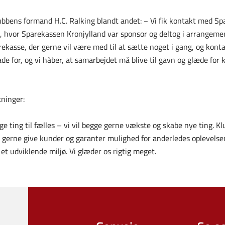
ubbens formand H.C. Ralking blandt andet: − Vi fik kontakt med Sp
t, hvor Sparekassen Kronjylland var sponsor og deltog i arrange
ekasse, der gerne vil være med til at sætte noget i gang, og konta
ade for, og vi håber, at samarbejdet må blive til gavn og glæde fo
tninger:
 ting til fælles – vi vil begge gerne vækste og skabe nye ting. K
gerne give kunder og garanter mulighed for anderledes oplevelser
et udviklende miljø. Vi glæder os rigtig meget.