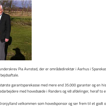
 underskrev Pia Avnsted, der er områdedirektør i Aarhus i Spareka
bejdsaftale.
tørste garantsparekasse med mere end 35.000 garanter og en histo
arbejdere med hovedsæde i Randers og 48 afdelinger, heraf to e
ronjylland velkommen som hovedsponsor og ser frem til et godt og 