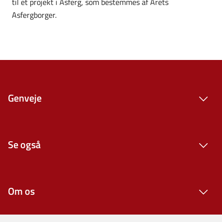
til et projekt i Asferg, som bestemmes af Årets
Asfergborger.
Genveje
Se også
Om os