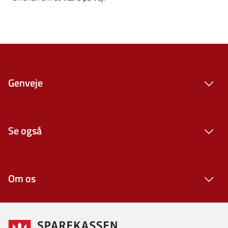
Genveje
Se også
Om os