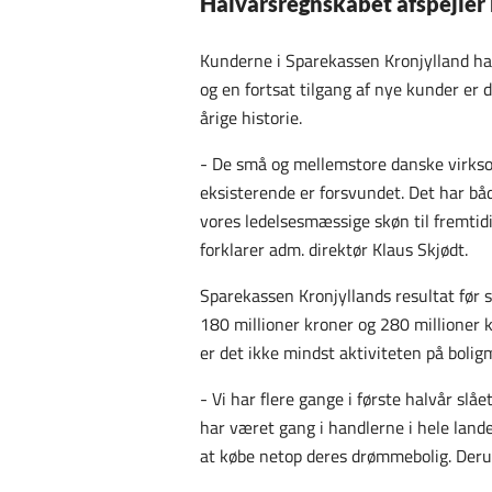
Halvårsregnskabet afspejler 
Kunderne i Sparekassen Kronjylland har
og en fortsat tilgang af nye kunder er 
årige historie.
- De små og mellemstore danske virkso
eksisterende er forsvundet. Det har bå
vores ledelsesmæssige skøn til fremtidig
forklarer adm. direktør Klaus Skjødt.
Sparekassen Kronjyllands resultat før 
180 millioner kroner og 280 millioner k
er det ikke mindst aktiviteten på boligm
- Vi har flere gange i første halvår slåe
har været gang i handlerne i hele lande
at købe netop deres drømmebolig. Derudov