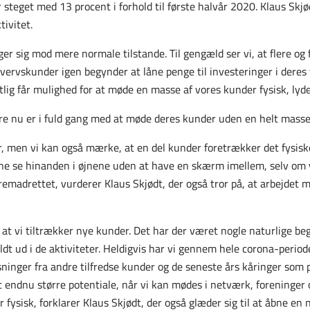
 steget med 13 procent i forhold til første halvår 2020. Klaus Skj
tivitet.
ger sig mod mere normale tilstande. Til gengæld ser vi, at flere og 
hvervskunder igen begynder at låne penge til investeringer i deres
tlig får mulighed for at møde en masse af vores kunder fysisk, lyde
re nu er i fuld gang med at møde deres kunder uden en helt masse
 men vi kan også mærke, at en del kunder foretrækker det fysiske
ne se hinanden i øjnene uden at have en skærm imellem, selv om v
remadrettet, vurderer Klaus Skjødt, der også tror på, at arbejdet
, at vi tiltrækker nye kunder. Det har der været nogle naturlige b
 fuldt ud i de aktiviteter. Heldigvis har vi gennem hele corona-per
ninger fra andre tilfredse kunder og de seneste års kåringer som 
et endnu større potentiale, når vi kan mødes i netværk, foreninger
fysisk, forklarer Klaus Skjødt, der også glæder sig til at åbne en n