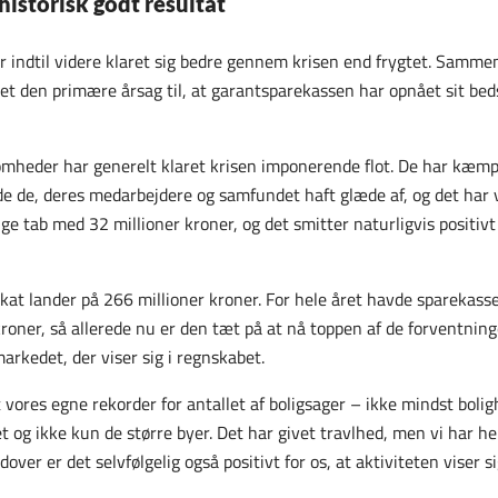
historisk godt resultat
 indtil videre klaret sig bedre gennem krisen end frygtet. Samme
det den primære årsag til, at garantsparekassen har opnået sit bed
mheder har generelt klaret krisen imponerende flot. De har kæmpe
de de, deres medarbejdere og samfundet haft glæde af, og det har 
e tab med 32 millioner kroner, og det smitter naturligvis positivt a
skat lander på 266 millioner kroner. For hele året havde sparekass
roner, så allerede nu er den tæt på at nå toppen af de forventning
arkedet, der viser sig i regnskabet.
t vores egne rekorder for antallet af boligsager – ikke mindst boligh
t og ikke kun de større byer. Det har givet travlhed, men vi har he
er er det selvfølgelig også positivt for os, at aktiviteten viser sig