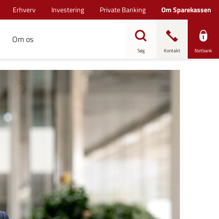
Erhverv
Investering
Private Banking
Om Sparekassen
Om os
Søg
Kontakt
Netbank