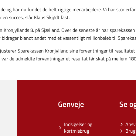
lde og har nu fundet de helt rigtige medarbejdere. Vi har stor erfa
r en succes, slår Klaus Skjødt fast.
n Kronjyllands 8. på Sjælland. Over de seneste år har sparekassen 
 bidrager blandt andet med et væsentligt millionbeløb til Spareka
usterer Sparekassen Kronjylland sine forventninger til resultatet 
il var de udmeldte forventninger et resultat før skat på mellem 180
Genveje
Se o
Indsigelser og
Ansv
kortmisbrug
Brug 