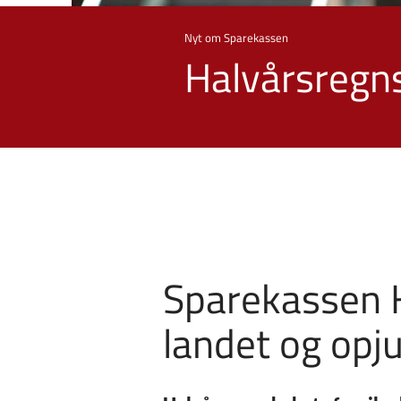
Nyt om Sparekassen
Halvårsregn
Sparekassen K
landet og opj