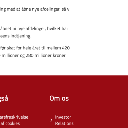
ring med at åbne nye afdelinger, så vi
åbnet ni nye afdelinger, hvilket har
ssens indtjening.
før skat for hele året til mellem 420
 millioner og 280 millioner kroner.
gså
Om os
arsfraskrivelse
Investor
af cookies
Relations