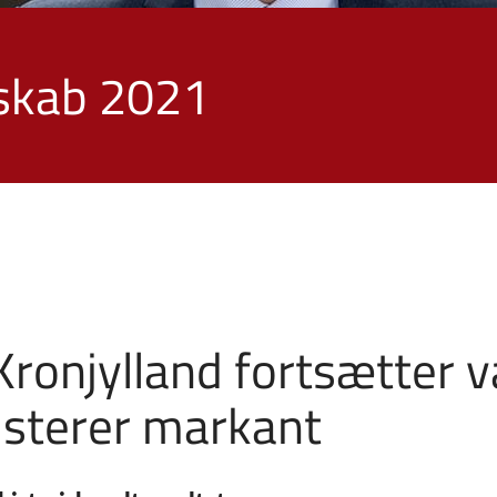
skab 2021
ronjylland fortsætter v
usterer markant