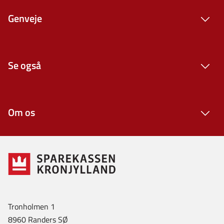
Genveje
Se også
Om os
Tronholmen 1
8960 Randers SØ