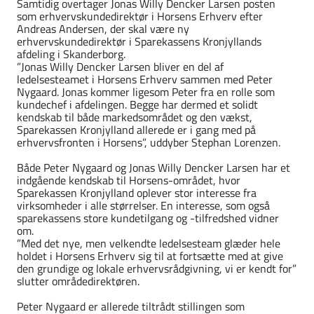
Samtidig overtager Jonas Willy Dencker Larsen posten
som erhvervskundedirektør i Horsens Erhverv efter
Andreas Andersen, der skal være ny
erhvervskundedirektør i Sparekassens Kronjyllands
afdeling i Skanderborg.
”Jonas Willy Dencker Larsen bliver en del af
ledelsesteamet i Horsens Erhverv sammen med Peter
Nygaard. Jonas kommer ligesom Peter fra en rolle som
kundechef i afdelingen. Begge har dermed et solidt
kendskab til både markedsområdet og den vækst,
Sparekassen Kronjylland allerede er i gang med på
erhvervsfronten i Horsens”, uddyber Stephan Lorenzen.
Både Peter Nygaard og Jonas Willy Dencker Larsen har et
indgående kendskab til Horsens-området, hvor
Sparekassen Kronjylland oplever stor interesse fra
virksomheder i alle størrelser. En interesse, som også
sparekassens store kundetilgang og -tilfredshed vidner
om.
”Med det nye, men velkendte ledelsesteam glæder hele
holdet i Horsens Erhverv sig til at fortsætte med at give
den grundige og lokale erhvervsrådgivning, vi er kendt for”
slutter områdedirektøren.
Peter Nygaard er allerede tiltrådt stillingen som