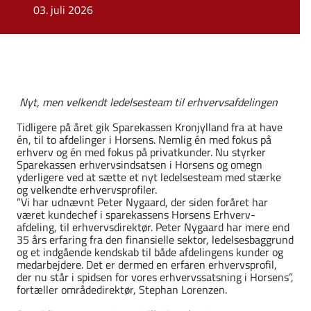
03. juli 2026
Nyt, men velkendt ledelsesteam til erhvervsafdelingen
Tidligere på året gik Sparekassen Kronjylland fra at have
én, til to afdelinger i Horsens. Nemlig én med fokus på
erhverv og én med fokus på privatkunder. Nu styrker
Sparekassen erhvervsindsatsen i Horsens og omegn
yderligere ved at sætte et nyt ledelsesteam med stærke
og velkendte erhvervsprofiler.
”Vi har udnævnt Peter Nygaard, der siden foråret har
været kundechef i sparekassens Horsens Erhverv-
afdeling, til erhvervsdirektør. Peter Nygaard har mere end
35 års erfaring fra den finansielle sektor, ledelsesbaggrund
og et indgående kendskab til både afdelingens kunder og
medarbejdere. Det er dermed en erfaren erhvervsprofil,
der nu står i spidsen for vores erhvervssatsning i Horsens”,
fortæller områdedirektør, Stephan Lorenzen.