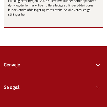
På udkig efter nyt job i 2026? Flere nye kunder banker på vores
dør – og derfor har vi lige nu flere ledige stillinger både i vores
kundevendte afdelinger og vores stabe. Se alle vores ledige
stillinger her.
Genveje
Se også