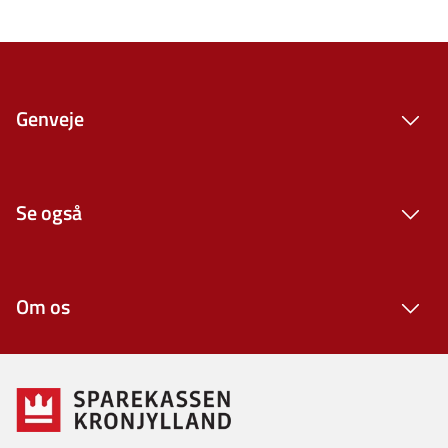
Genveje
Se også
Om os