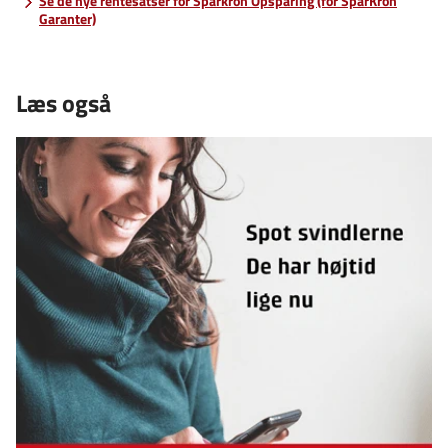
Se de nye rentesatser for Sparkron Opsparing (for SparKron
Garanter)
Læs også