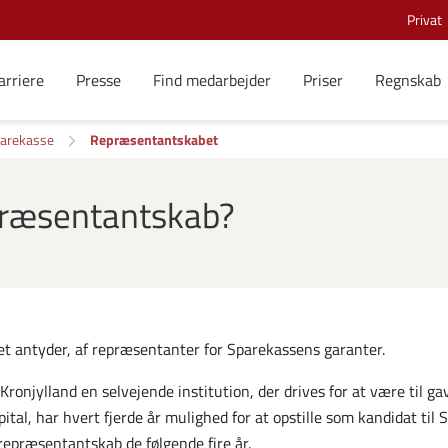
Privat
arriere
Presse
Find medarbejder
Priser
Regnskab
arekasse
Repræsentantskabet
præsentantskab?
 antyder, af repræsentanter for Sparekassens garanter.
onjylland en selvejende institution, der drives for at være til ga
pital, har hvert fjerde år mulighed for at opstille som kandidat t
epræsentantskab de følgende fire år.