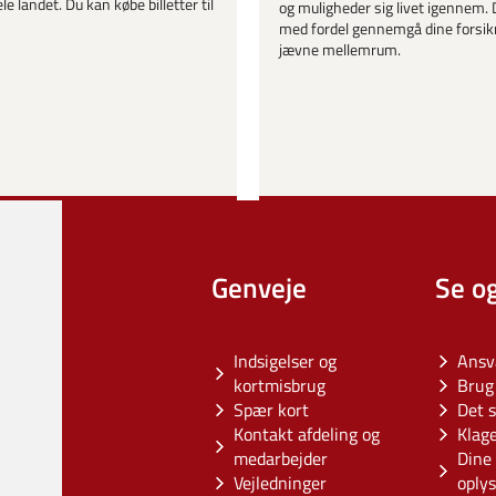
le landet. Du kan købe billetter til
og muligheder sig livet igennem. 
med fordel gennemgå dine forsik
jævne mellemrum.
Genveje
Se o
Indsigelser og
Ansv
kortmisbrug
Brug 
Spær kort
Det s
Kontakt afdeling og
Klag
medarbejder
Dine 
Vejledninger
oply