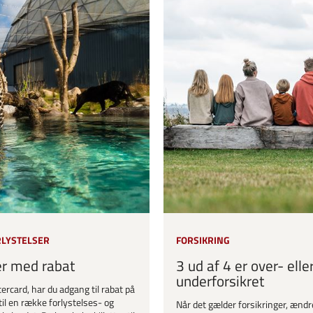
RLYSTELSER
FORSIKRING
er med rabat
3 ud af 4 er over- elle
underforsikret
ercard, har du adgang til rabat på
til en række forlystelses- og
Når det gælder forsikringer, ændr