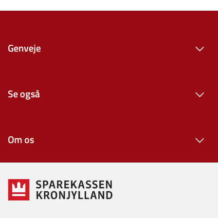
Genveje
Se også
Om os