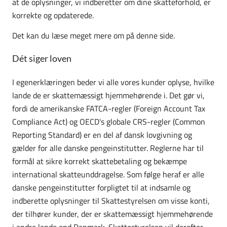
at de oplysninger, vi indberetter om dine skatteforhold, er
korrekte og opdaterede.
Det kan du læse meget mere om på denne side.
Dét siger loven
I egenerklæringen beder vi alle vores kunder oplyse, hvilke
lande de er skattemæssigt hjemmehørende i
. Det gør vi,
fordi de amerikanske FATCA-regler (Foreign Account Tax
Compliance Act) og OECD's globale CRS-regler (Common
Reporting Standard) er en del af dansk lovgivning og
gælder for alle danske pengeinstitutter. Reglerne har til
formål at sikre korrekt skattebetaling og bekæmpe
international skatteunddragelse. Som følge heraf er alle
danske pengeinstitutter forpligtet til at indsamle og
indberette oplysninger til Skattestyrelsen om visse konti,
der tilhører kunder, der er skattemæssigt hjemmehørende
i andre lande end Danmark. Skattestyrelsen vil derefter