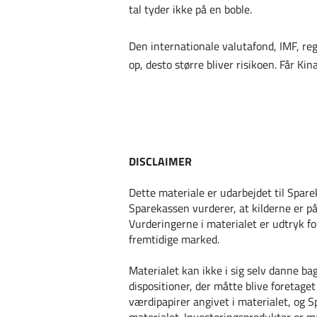
tal tyder ikke på en boble.
Den internationale valutafond, IMF, re
op, desto større bliver risikoen. Får K
DISCLAIMER
Dette materiale er udarbejdet til Spare
Sparekassen vurderer, at kilderne er på
Vurderingerne i materialet er udtryk f
fremtidige marked.
Materialet kan ikke i sig selv danne ba
dispositioner, der måtte blive foretage
værdipapirer angivet i materialet, og 
materialet. Investeringsprodukter er m