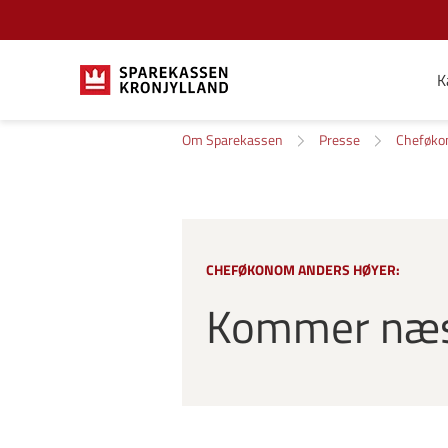
K
Om Sparekassen
Presse
Cheføk
CHEFØKONOM ANDERS HØYER:
Kommer næst