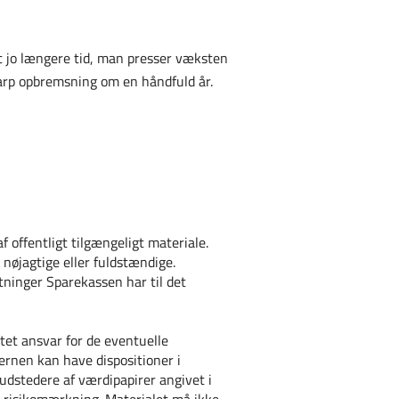
t jo længere tid, man presser væksten
skarp opbremsning om en håndfuld år.
 offentligt tilgængeligt materiale.
 nøjagtige eller fuldstændige.
tninger Sparekassen har til det
tet ansvar for de eventuelle
ernen kan have dispositioner i
udstedere af værdipapirer angivet i
m risikomærkning. Materialet må ikke