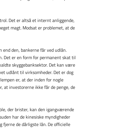
trol. Det er altså et internt anliggende,
meget magt. Modsat er problemet, at de
en end den, bankerne får ved udlån.
. Det er en form for permanent skat til
såkaldte skyggebanksektor. Det kan være
et udlånt til virksomheder. Det er dog
lempen er, at der inden for nogle
or, at investorerne ikke får de penge, de
oble, der brister, kan den igangværende
esuden har de kinesiske myndigheder
fjerne de dårligste lån. De officielle