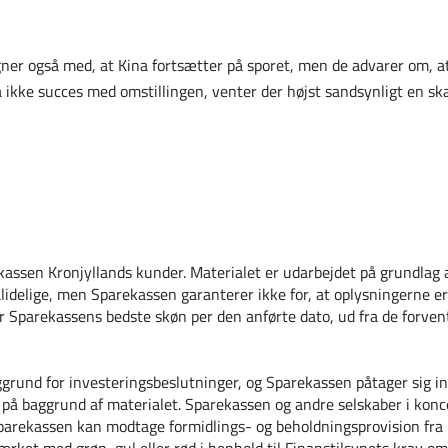
gner også med, at Kina fortsætter på sporet, men de advarer om, a
ina ikke succes med omstillingen, venter der højst sandsynligt en 
kassen Kronjyllands kunder. Materialet er udarbejdet på grundlag af
lidelige, men Sparekassen garanterer ikke for, at oplysningerne er
or Sparekassens bedste skøn per den anførte dato, ud fra de forven
ggrund for investeringsbeslutninger, og Sparekassen påtager sig in
t på baggrund af materialet. Sparekassen og andre selskaber i konc
Sparekassen kan modtage formidlings- og beholdningsprovision fra 
ærket med grøn, gul eller rød i henhold til Finanstilsynets krav o