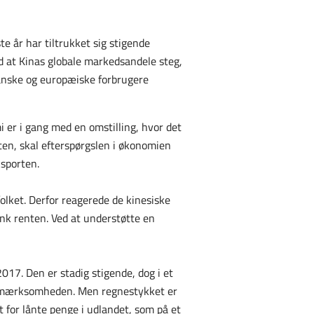
e år har tiltrukket sig stigende
d at Kinas globale markedsandele steg,
anske og europæiske forbrugere
i er i gang med en omstilling, hvor det
sten, skal efterspørgslen i økonomien
ksporten.
folket. Derfor reagerede de kinesiske
k renten. Ved at understøtte en
017. Den er stadig stigende, dog i et
r opmærksomheden. Men regnestykket er
 for lånte penge i udlandet, som på et