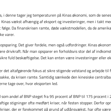
a, i denne tager jeg temperaturen på Kinas økonomi, som de senest
 Kinas vækst afhængig af eksport og investeringer, men i takt me
 følge. Da finanskrisen ramte, døde vækstmodellen, da de amerik
ke varer.
 opsparing. Det giver fordele, men også udfordringer. Kinas økonom
igere drivkraft. Når man opsparer en forholdsvis stor del af indkom
ikre fuld beskæftigelse. Det kan enten være investeringer eller e
r det altafgørende fokus at sikre stigende velstand og arbejde til 
kke, da krisen ramte. Samtidig sænkede den kinesiske centralban
erne tage over, hvor eksporten led.
som andel af BNP steget fra 95 procent af BNP til 175 procent i 2
aftige stigninger ofte medført kriser, når festen stopper. Derfo
 kriser, der er forekommet på grund af udlånsvækst, har ofte været