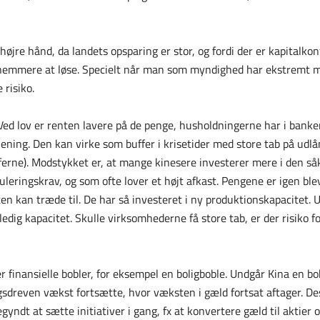
 højre hånd, da landets opsparing er stor, og fordi der er kapitalkon
r nemmere at løse. Specielt når man som myndighed har ekstremt 
 risiko.
 Ved lov er renten lavere på de penge, husholdningerne har i bank
ning. Den kan virke som buffer i krisetider med store tab på udlån
cheferne). Modstykket er, at mange kinesere investerer mere i den 
eringskrav, og som ofte lover et højt afkast. Pengene er igen blev
en kan træde til. De har så investeret i ny produktionskapacitet. U
ledig kapacitet. Skulle virksomhederne få store tab, er der risiko f
 finansielle bobler, for eksempel en boligboble. Undgår Kina en b
gsdreven vækst fortsætte, hvor væksten i gæld fortsat aftager. D
ndt at sætte initiativer i gang, fx at konvertere gæld til aktier og 