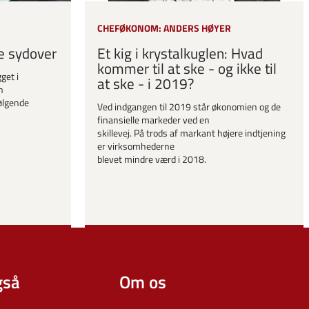
CHEFØKONOM: ANDERS HØYER
e sydover
Et kig i krystalkuglen: Hvad
kommer til at ske - og ikke til
get i
at ske - i 2019?
n
følgende
Ved indgangen til 2019 står økonomien og de
finansielle markeder ved en
skillevej. På trods af markant højere indtjening
er virksomhederne
blevet mindre værd i 2018.
gså
Om os