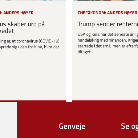
: ANDERS HØYER
CHEFØKONOM: ANDERS HØYER
us skaber uro på
Trump sender rentern
kedet
USA og Kina har det seneste år lig
handelskrig med hinanden. Krige
ing er, at coronavirus (COVID-19)
startede i det små, men er efter
sprede sig uden for Kina, hvor det
tiltaget.
Genveje
Se o