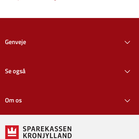
Genveje
Se også
Om os