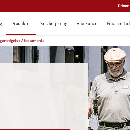
Privat
g
Produkter
Selvbetjening
Bliv kunde
Find medar
gunstigelse / testamente