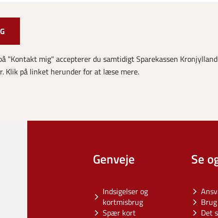
på "Kontakt mig" accepterer du samtidigt Sparekassen Kronjylland
. Klik på linket herunder for at læse mere.
Genveje
Se o
Indsigelser og
Ansv
kortmisbrug
Brug 
Spær kort
Det s