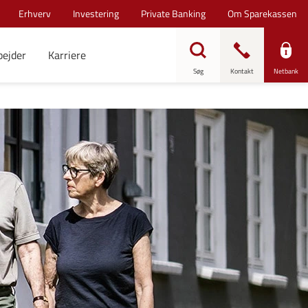
Erhverv
Investering
Private Banking
Om Sparekassen
bejder
Karriere
Søg
Kontakt
Netbank