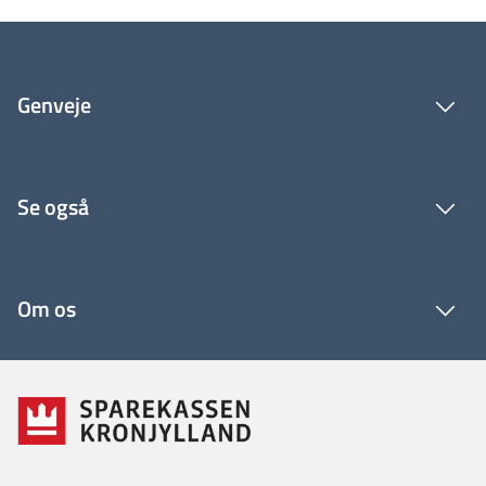
Genveje
Se også
Om os