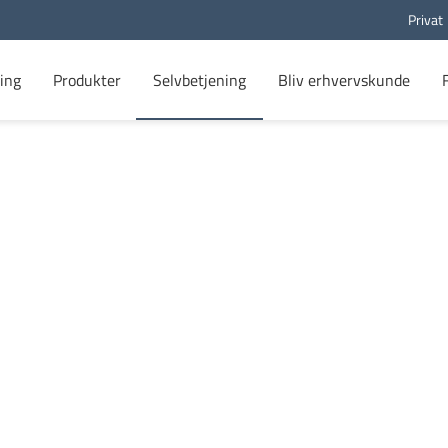
Privat
ing
Produkter
Selvbetjening
Bliv erhvervskunde