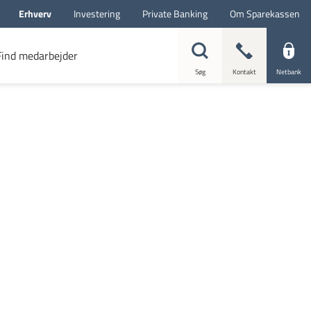
Erhverv
Investering
Private Banking
Om Sparekassen
Find medarbejder
Søg
Kontakt
Netbank