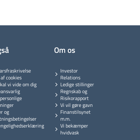
gså
Om os
arsfraskrivelse
Investor
af cookies
Relations
kal vi vide om dig
Ledige stillinger
eansvarlig
Regnskab og
personlige
Risikorapport
sninger
Vi vil gøre gavn
er og
Finanstilsynet
tningsbetingelser
m.m.
ængelighedserklæring
Vi bekæmper
hvidvask