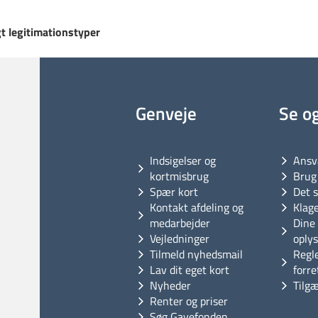
t legitimationstyper
Genveje
Se o
Indsigelser og
Ansv
kortmisbrug
Brug 
Spær kort
Det s
Kontakt afdeling og
Klag
medarbejder
Dine 
Vejledninger
oply
Tilmeld nyhedsmail
Regl
Lav dit eget kort
forre
Nyheder
Tilg
Renter og priser
Søg Gavefonden