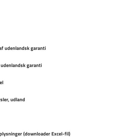
f udenlandsk garanti
udenlandsk garanti
el
rsler, udland
plysninger (downloader Excel-fil)