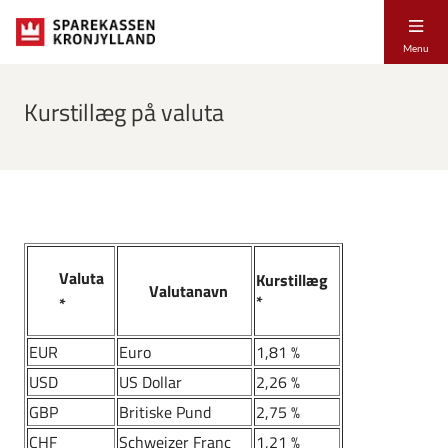
Menu
Kurstillæg på valuta
Valuta
Kurstillæg
Valutanavn
*
*
EUR
Euro
1,81 %
USD
US Dollar
2,26 %
GBP
Britiske Pund
2,75 %
CHF
Schweizer Franc
1,21 %