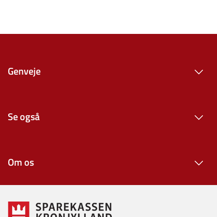
Genveje
Se også
Om os