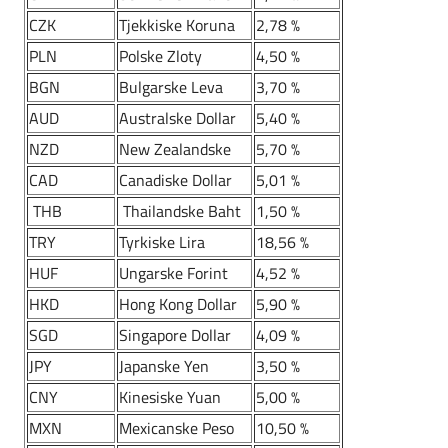
CZK
Tjekkiske Koruna
2,78 %
PLN
Polske Zloty
4,50 %
BGN
Bulgarske Leva
3,70 %
AUD
Australske Dollar
5,40 %
NZD
New Zealandske
5,70 %
CAD
Canadiske Dollar
5,01 %
THB
Thailandske Baht
1,50 %
TRY
Tyrkiske Lira
18,56 %
HUF
Ungarske Forint
4,52 %
HKD
Hong Kong Dollar
5,90 %
SGD
Singapore Dollar
4,09 %
JPY
Japanske Yen
3,50 %
CNY
Kinesiske Yuan
5,00 %
MXN
Mexicanske Peso
10,50 %