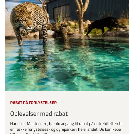
RABAT PÅ FORLYSTELSER
Oplevelser med rabat
Har du et Mastercard, har du adgang til rabat på entrebilletten til
en række forlystelses- og dyreparker i hele landet. Du kan købe