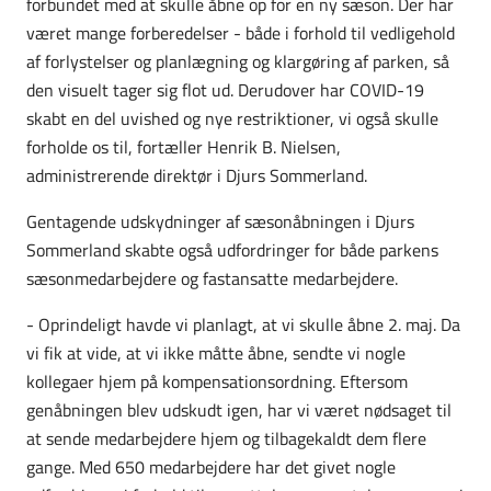
forbundet med at skulle åbne op for en ny sæson. Der har
været mange forberedelser - både i forhold til vedligehold
af forlystelser og planlægning og klargøring af parken, så
den visuelt tager sig flot ud. Derudover har COVID-19
skabt en del uvished og nye restriktioner, vi også skulle
forholde os til, fortæller Henrik B. Nielsen,
administrerende direktør i Djurs Sommerland.
Gentagende udskydninger af sæsonåbningen i Djurs
Sommerland skabte også udfordringer for både parkens
sæsonmedarbejdere og fastansatte medarbejdere.
- Oprindeligt havde vi planlagt, at vi skulle åbne 2. maj. Da
vi fik at vide, at vi ikke måtte åbne, sendte vi nogle
kollegaer hjem på kompensationsordning. Eftersom
genåbningen blev udskudt igen, har vi været nødsaget til
at sende medarbejdere hjem og tilbagekaldt dem flere
gange. Med 650 medarbejdere har det givet nogle